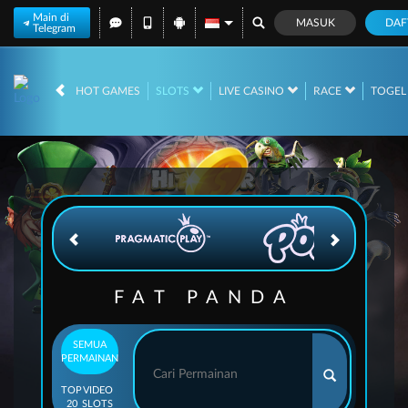
Main di
MASUK
DAF
Telegram
IDR
12,673,384,
HOT GAMES
SLOTS
LIVE CASINO
RACE
TOGE
FAT PANDA
SEMUA
PERMAINAN
TOP
VIDEO
20
SLOTS