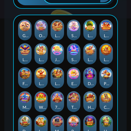
Gates of Olympus POP
Olympus Wins
Lucky Tiger 1000
Starlight Wins
Lucky Fortune Tree
Lucky Panda
Lucky Phoenix
Lucky Bull
Jelly Candy
Sweet Burst
Lucky MonKey
Lucky Tiger
Fortunes of Aztec
Lucky Mouse
Lucky Tiger Gold Ultimate
Emotiwins
DJ Neko
Pig Farm
Mystic Wishes
Wealthy Frog
777 Rush
Tut's Treasure Tower
Happy Dragon
Code of Cairo