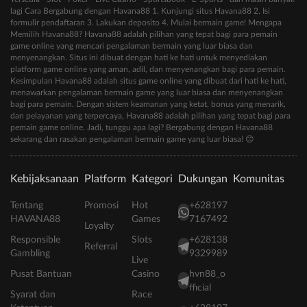
lagi Cara Bergabung dengan Havana88 1. Kunjungi situs Havana88 2. Isi
formulir pendaftaran 3. Lakukan deposito 4. Mulai bermain game! Mengapa
Memilih Havana88? Havana88 adalah pilihan yang tepat bagi para pemain
game online yang mencari pengalaman bermain yang luar biasa dan
menyenangkan. Situs ini dibuat dengan hati ke hati untuk menyediakan
platform game online yang aman, adil, dan menyenangkan bagi para pemain.
Kesimpulan Havana88 adalah situs game online yang dibuat dari hati ke hati,
menawarkan pengalaman bermain game yang luar biasa dan menyenangkan
bagi para pemain. Dengan sistem keamanan yang ketat, bonus yang menarik,
dan pelayanan yang terpercaya, Havana88 adalah pilihan yang tepat bagi para
pemain game online. Jadi, tunggu apa lagi? Bergabung dengan Havana88
sekarang dan rasakan pengalaman bermain game yang luar biasa! 😊
Kebijaksanaan
Platform
Kategori
Dukungan
Komunitas
Tentang
Promosi
Hot
+628197
HAVANA88
Games
7167492
Loyalty
Responsible
Slots
+628138
Referral
Gambling
9329989
Live
Pusat Bantuan
Casino
hvn88_o
fficial
Syarat dan
Race