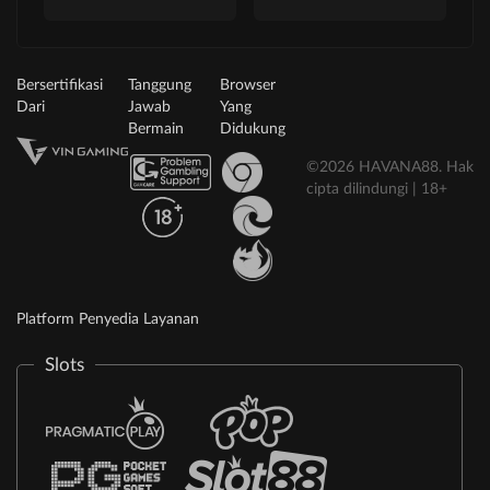
Bersertifikasi
Tanggung
Browser
Dari
Jawab
Yang
Bermain
Didukung
©2026 HAVANA88. Hak
cipta dilindungi | 18+
Platform Penyedia Layanan
Slots