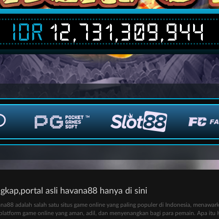
IDR
12,731,309,944
ap,portal asli havana88 hanya di sini
ana88 adalah salah satu situs game online yang paling populer di Indonesia, menaw
kan platform game online yang aman, adil, dan menyenangkan bagi para pemain. Apa 