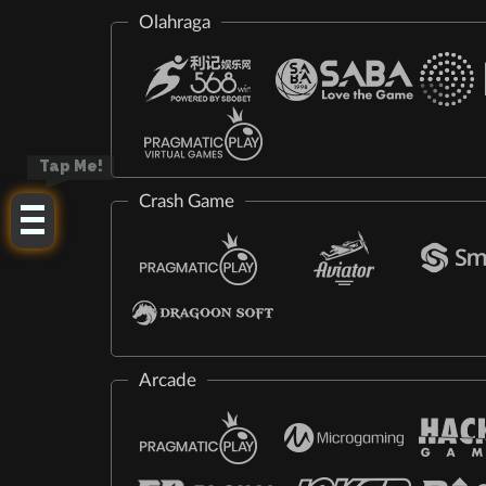
Olahraga
Tap Me!
Crash Game
Arcade