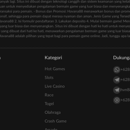
 banyak lagi. Situs ini dibuat dengan teknologi canggih dan sistem keamanan yang ket
juan untuk menyediakan pengalaman bermain game yang luar biasa dan menyenangkan 
 transaksi para pemain. - Bonus dan Promosi: Havana88 menawarkan bonus dan promos
ponsif, sehingga para pemain dapat merasa nyaman dan aman. Jenis Game yang Tersedia 
avana88 2. Isi formulir pendaftaran 3. Lakukan deposito 4. Mulai bermain game! M
ang luar biasa dan menyenangkan. Situs ini dibuat dengan hati ke hati untuk meny
e yang dibuat dari hati ke hati, menawarkan pengalaman bermain game yang luar bi
 Havana88 adalah pilihan yang tepat bagi para pemain game online. Jadi, tunggu apa
m
Kategori
Dukung
Hot Games
+628
Slots
+628
Live Casino
hvn88
Race
+628
Togel
Olahraga
Crash Game
Arcade