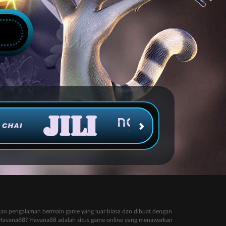
arkan pengalaman bermain game yang luar biasa dan dibuat dengan
itu Havana88? Havana88 adalah situs game online yang menawarkan