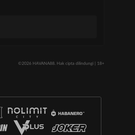
©2026 HAVANA88. Hak cipta dilindungi | 18+