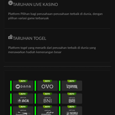
TARUHAN LIVE KASINO
Platform Pilihan bagi perusahaan-perusahaan terbaik di dunia, dengan
pilihan variasi game terbanyak
TARUHAN TOGEL
Platform togel yang menarik dari perusahan terbaik di dunia yang
menawarkan hadiah kemenangan besar