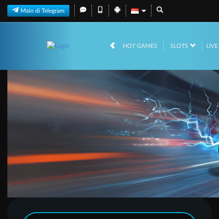
Main di Telegram
HOT GAMES
SLOTS
LIV