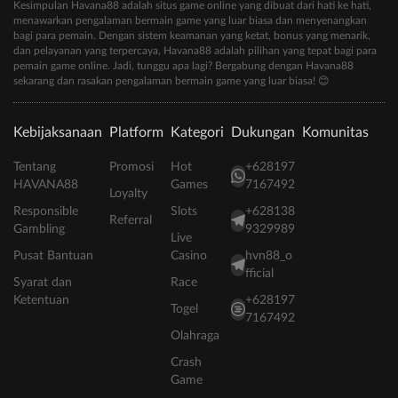
Kesimpulan Havana88 adalah situs game online yang dibuat dari hati ke hati,
menawarkan pengalaman bermain game yang luar biasa dan menyenangkan
bagi para pemain. Dengan sistem keamanan yang ketat, bonus yang menarik,
dan pelayanan yang terpercaya, Havana88 adalah pilihan yang tepat bagi para
pemain game online. Jadi, tunggu apa lagi? Bergabung dengan Havana88
sekarang dan rasakan pengalaman bermain game yang luar biasa! 😊
Kebijaksanaan
Platform
Kategori
Dukungan
Komunitas
Tentang
Promosi
Hot
+628197
HAVANA88
Games
7167492
Loyalty
Responsible
Slots
+628138
Referral
Gambling
9329989
Live
Pusat Bantuan
Casino
hvn88_o
fficial
Syarat dan
Race
Ketentuan
+628197
Togel
7167492
Olahraga
Crash
Game