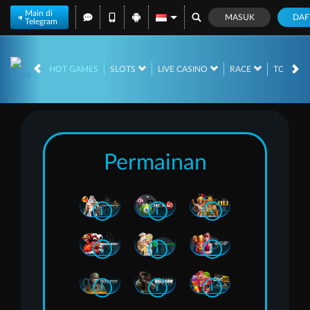
Main di
MASUK
DAF
Telegram
HOT GAMES
SLOTS
LIVE CASINO
RACE
TOGEL
Permainan
i
i
i
i
i
i
i
i
i