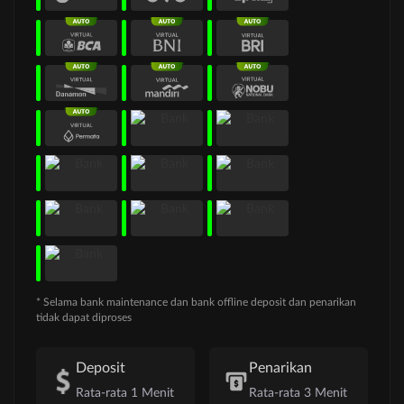
* Selama bank maintenance dan bank offline deposit dan penarikan
tidak dapat diproses
Deposit
Penarikan
Rata-rata 1 Menit
Rata-rata 3 Menit