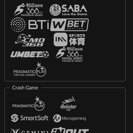
Crash Game