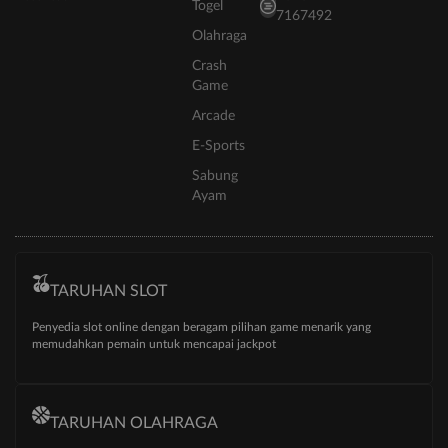
Togel
7167492
Olahraga
Crash
Game
Arcade
E-Sports
Sabung
Ayam
TARUHAN SLOT
Penyedia slot online dengan beragam pilihan game menarik yang
memudahkan pemain untuk mencapai jackpot
TARUHAN OLAHRAGA