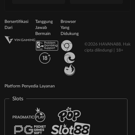
Bersertifikasi
Tanggung
Browser
Dari
Jawab
Yang
Bermain
Didukung
©2026 HAVANA88. Hak
cipta dilindungi | 18+
Platform Penyedia Layanan
Slots