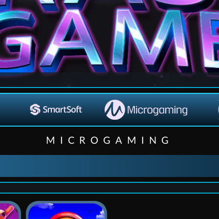
MICROGAMING