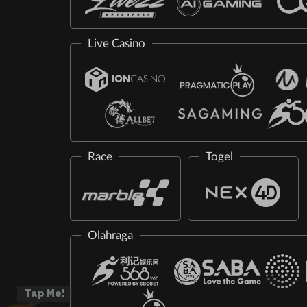
Live Casino
Race
Togel
Olahraga
Tap Me!