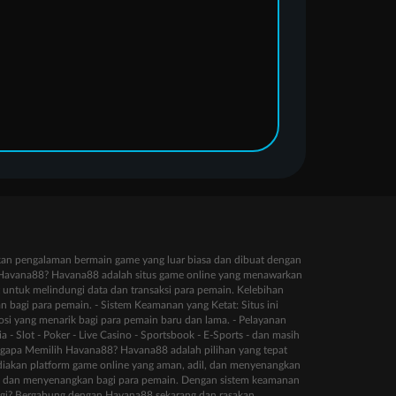
arkan pengalaman bermain game yang luar biasa dan dibuat dengan
itu Havana88? Havana88 adalah situs game online yang menawarkan
at untuk melindungi data dan transaksi para pemain. Kelebihan
bagi para pemain. - Sistem Keamanan yang Ketat: Situs ini
i yang menarik bagi para pemain baru dan lama. - Pelayanan
- Slot - Poker - Live Casino - Sportsbook - E-Sports - dan masih
engapa Memilih Havana88? Havana88 adalah pilihan yang tepat
ediakan platform game online yang aman, adil, dan menyenangkan
asa dan menyenangkan bagi para pemain. Dengan sistem keamanan
 lagi? Bergabung dengan Havana88 sekarang dan rasakan