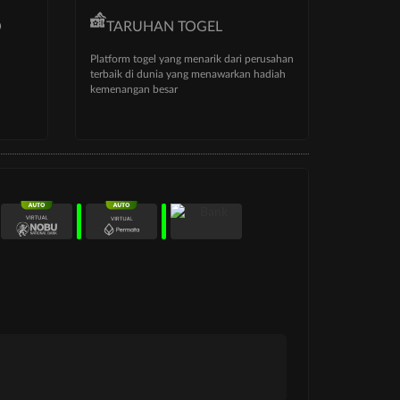
O
TARUHAN TOGEL
Platform togel yang menarik dari perusahan
terbaik di dunia yang menawarkan hadiah
kemenangan besar