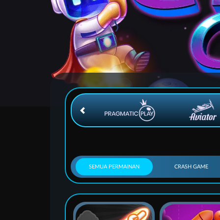
SEMUA PERMAINAN
CRASH GAME