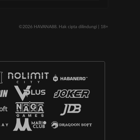
©2026 HAVANA88. Hak cipta dilindungi | 18+