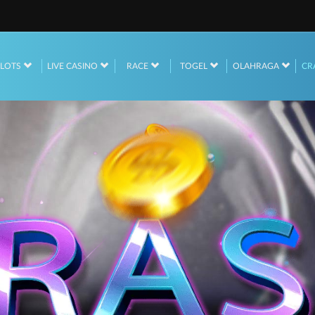
SLOTS
LIVE CASINO
RACE
TOGEL
OLAHRAGA
CR