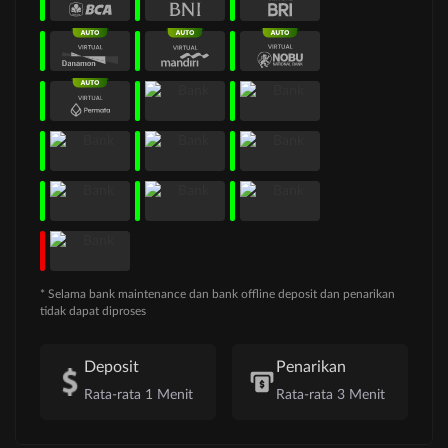
* Selama bank maintenance dan bank offline deposit dan penarikan
tidak dapat diproses
Deposit
Penarikan
Rata-rata 1 Menit
Rata-rata 3 Menit