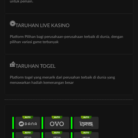
untuk pemain.
TARUHAN LIVE KASINO
Platform Pilihan bagi perusahaan-perusahaan terbaik di dunia, dengan
pilihan variasi game terbanyak
TARUHAN TOGEL
Platform togel yang menarik dari perusahan terbaik di dunia yang
menawarkan hadiah kemenangan besar