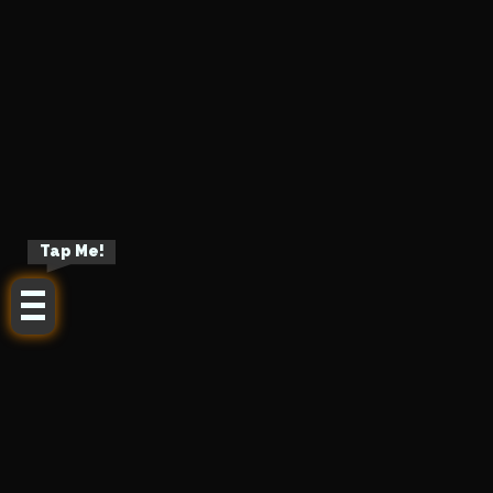
Tap Me!