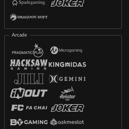
Arcade