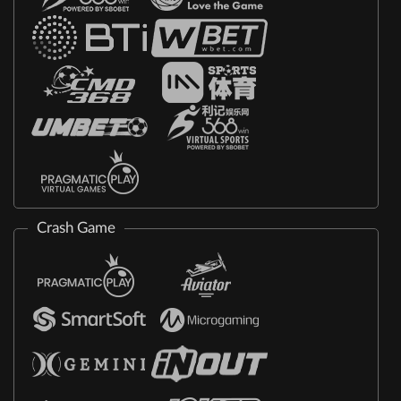
Crash Game