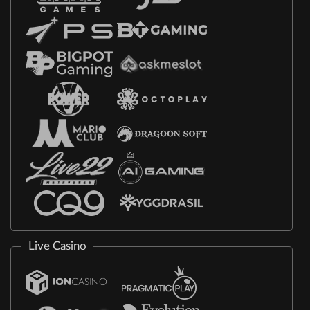
Live Casino