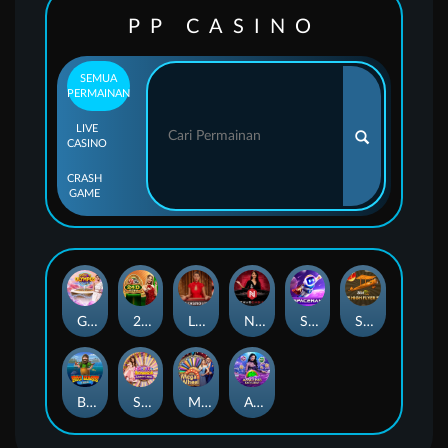
PP CASINO
SEMUA
PERMAINAN
LIVE
CASINO
CRASH
GAME
Gates of Olympus Roulette
24D Spin
Live Casino Lobby
Nexus Lounge
Spaceman
Slot88 High Flyer
Big Bass Crash
Sweet Bonanza Candyland
Mega Wheel
Amazing Baccarat