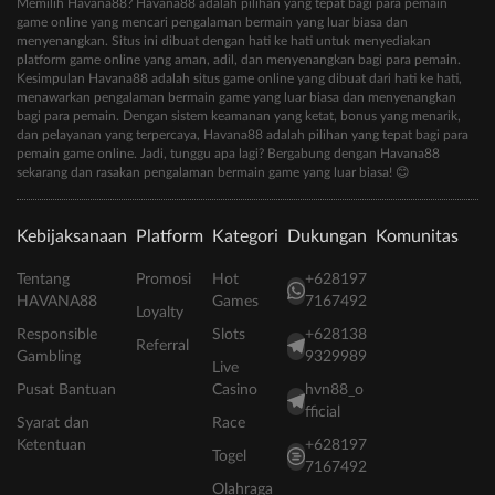
Memilih Havana88? Havana88 adalah pilihan yang tepat bagi para pemain
game online yang mencari pengalaman bermain yang luar biasa dan
menyenangkan. Situs ini dibuat dengan hati ke hati untuk menyediakan
platform game online yang aman, adil, dan menyenangkan bagi para pemain.
Kesimpulan Havana88 adalah situs game online yang dibuat dari hati ke hati,
menawarkan pengalaman bermain game yang luar biasa dan menyenangkan
bagi para pemain. Dengan sistem keamanan yang ketat, bonus yang menarik,
dan pelayanan yang terpercaya, Havana88 adalah pilihan yang tepat bagi para
pemain game online. Jadi, tunggu apa lagi? Bergabung dengan Havana88
sekarang dan rasakan pengalaman bermain game yang luar biasa! 😊
Kebijaksanaan
Platform
Kategori
Dukungan
Komunitas
Tentang
Promosi
Hot
+628197
HAVANA88
Games
7167492
Loyalty
Responsible
Slots
+628138
Referral
Gambling
9329989
Live
Pusat Bantuan
Casino
hvn88_o
fficial
Syarat dan
Race
Ketentuan
+628197
Togel
7167492
Olahraga