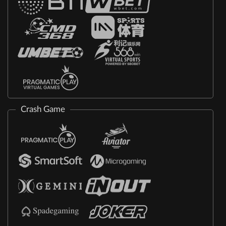
Crash Game