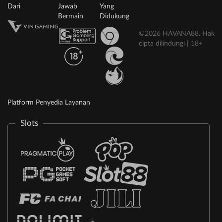
Dari
Jawab
Yang
Bermain
Didukung
©2026 HAVANA88. Hak
cipta dilindungi | 18+
Platform Penyedia Layanan
Slots