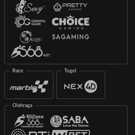
Race
Togel
Olahraga