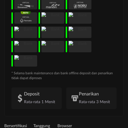
* Selama bank maintenance dan bank offline deposit dan penarikan
tidak dapat diproses
Deposit
Penarikan
Rata-rata 1 Menit
Rata-rata 3 Menit
Bersertifikasi
Tanggung
Browser